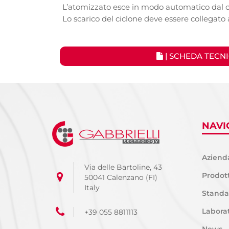
L’atomizzato esce in modo automatico dal con
Lo scarico del ciclone deve essere collegato
| SCHEDA TECN
NAVI
Aziend
Via delle Bartoline, 43
Prodott
50041 Calenzano (FI)
Italy
Standa
Laborat
+39 055 8811113
News