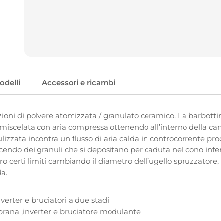
odelli
Accessori e ricambi
zioni di polvere atomizzata / granulato ceramico. La barbott
e miscelata con aria compressa ottenendo all’interno della ca
izzata incontra un flusso di aria calda in controcorrente prod
endo dei granuli che si depositano per caduta nel cono infer
o certi limiti cambiando il diametro dell’ugello spruzzatore, 
da.
verter e bruciatori a due stadi
ana ,inverter e bruciatore modulante