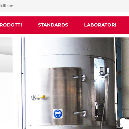
ielli.com
RODOTTI
STANDARDS
LABORATORI