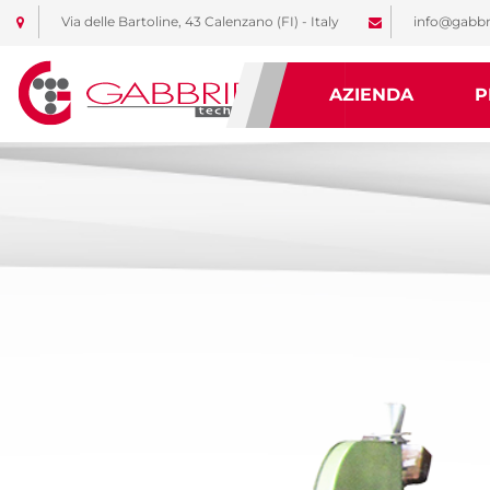
Via delle Bartoline, 43 Calenzano (FI) - Italy
info@gabbr
AZIENDA
P