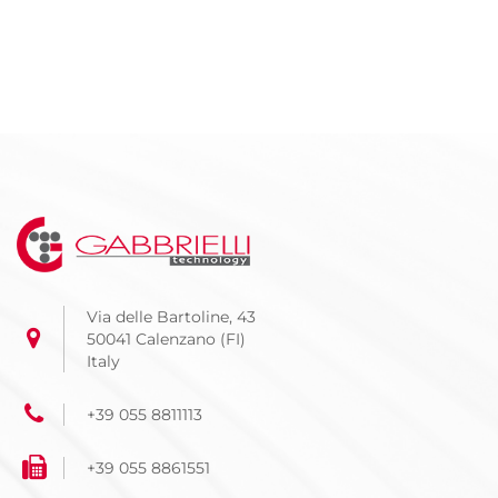
Via delle Bartoline, 43
50041 Calenzano (FI)
Italy
+39 055 8811113
+39 055 8861551