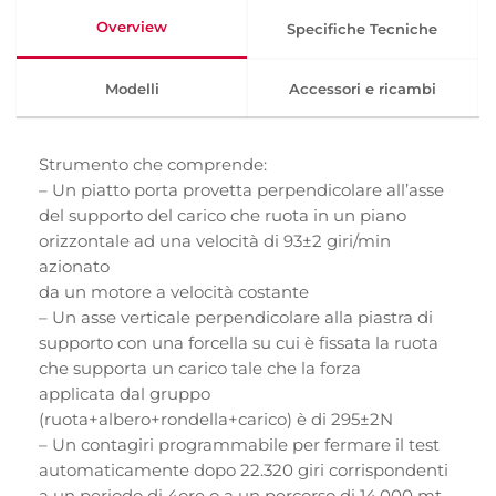
Overview
Specifiche Tecniche
Modelli
Accessori e ricambi
Strumento che comprende:
– Un piatto porta provetta perpendicolare all’asse
del supporto del carico che ruota in un piano
orizzontale ad una velocità di 93±2 giri/min
azionato
da un motore a velocità costante
– Un asse verticale perpendicolare alla piastra di
supporto con una forcella su cui è fissata la ruota
che supporta un carico tale che la forza
applicata dal gruppo
(ruota+albero+rondella+carico) è di 295±2N
– Un contagiri programmabile per fermare il test
automaticamente dopo 22.320 giri corrispondenti
a un periodo di 4ore o a un percorso di 14.000 mt